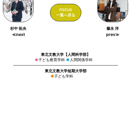
FOCUS
一覧へ戻る
杉中 拓央
篠永 洋
≪next
prev≫
東北文教大学【人間科学部】
子ども教育学科
人間関係学科
東北文教大学短期大学部
子ども学科
資料請求はこちら