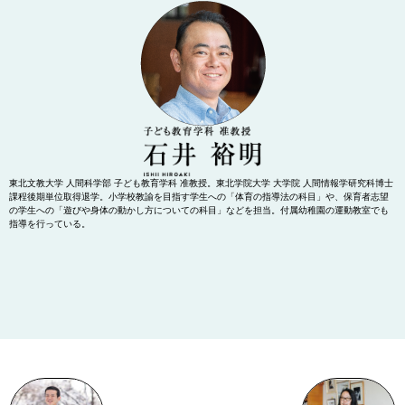
東北文教大学 人間科学部 子ども教育学科 准教授。東北学院大学 大学院 人間情報学研究科博士
課程後期単位取得退学。小学校教諭を目指す学生への「体育の指導法の科目」や、保育者志望
の学生への「遊びや身体の動かし方についての科目」などを担当。付属幼稚園の運動教室でも
指導を行っている。