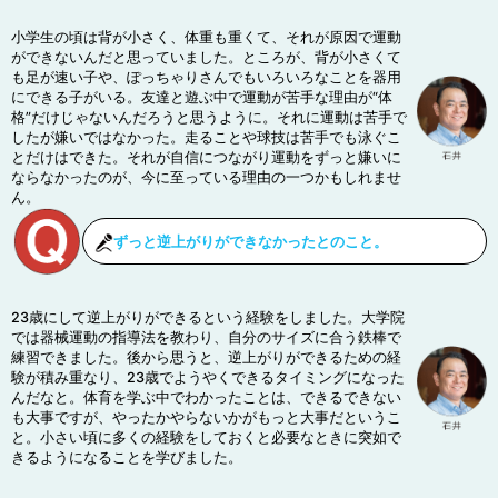
小学生の頃は背が小さく、体重も重くて、それが原因で運動
ができないんだと思っていました。ところが、背が小さくて
も足が速い子や、ぽっちゃりさんでもいろいろなことを器用
にできる子がいる。友達と遊ぶ中で運動が苦手な理由が“体
格”だけじゃないんだろうと思うように。それに運動は苦手で
したが嫌いではなかった。走ることや球技は苦手でも泳ぐこ
とだけはできた。それが自信につながり運動をずっと嫌いに
ならなかったのが、今に至っている理由の一つかもしれませ
ん。
ずっと逆上がりができなかったとのこと。
23歳にして逆上がりができるという経験をしました。大学院
では器械運動の指導法を教わり、自分のサイズに合う鉄棒で
練習できました。後から思うと、逆上がりができるための経
験が積み重なり、23歳でようやくできるタイミングになった
んだなと。体育を学ぶ中でわかったことは、できるできない
も大事ですが、やったかやらないかがもっと大事だというこ
と。小さい頃に多くの経験をしておくと必要なときに突如で
きるようになることを学びました。