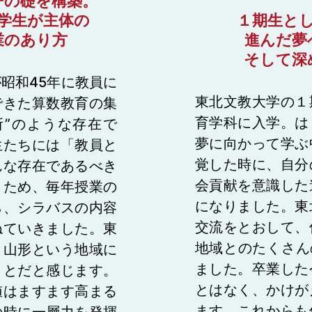
ーの礎を構築。
学生が主体の
１期生と
業のあり方
進んだ夢
そして深
昭和45年に教員に
東北文教大学の１
できた算数教育の集
育学科に入学。は
所”のような存在で
夢に向かって学ぶ
生たちには「教員と
覚した時に、自分
んな存在であるべき
会貢献を意識した
うため、毎年授業の
になりました。東
ら、シラバスの内容
交流をとおして、
ねていきました。東
地域とのたくさん
、山形という地域に
ました。卒業した
ことだと感じます。
とはなく、かけが
値はますます高まる
ます。これからも