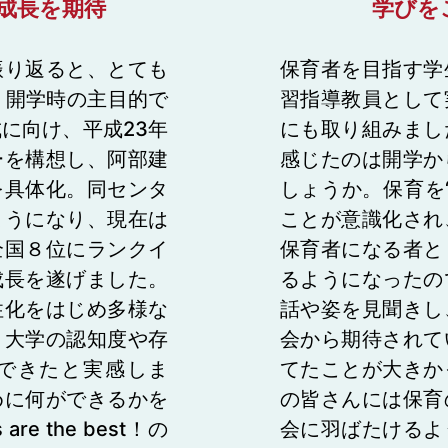
成長を期待
学びを
振り返ると、とても
保育者を目指す学
。開学時の主目的で
習指導教員として
に向け、平成23年
にも取り組みまし
ーを構想し、阿部建
感じたのは開学か
を具体化。同センタ
しょうか。保育を
ようになり、現在は
ことが意識化され
全国８位にランクイ
保育者になる者と
成長を遂げました。
るようになったの
性化をはじめ多様な
話や姿を見聞きし
、大学の認知度や存
会から期待されて
できたと実感しま
てたことが大きか
めに何ができるかを
の皆さんには保育
are the best！の
会に羽ばたけるよ