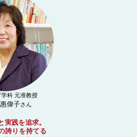
学科 元准教授
 惠偉子
さん
と実践を追求。
の誇りを持てる