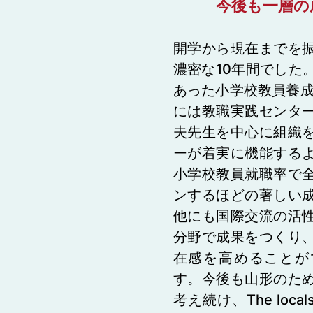
今後も一層の
開学から現在までを
濃密な10年間でした
あった小学校教員養成
には教職実践センタ
夫先生を中心に組織
ーが着実に機能する
小学校教員就職率で
ンするほどの著しい
他にも国際交流の活
分野で成果をつくり
在感を高めることが
す。今後も山形のた
考え続け、The locals 