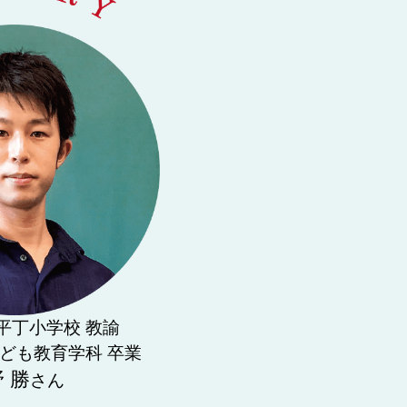
平丁小学校 教諭
子ども教育学科 卒業
 勝
さん