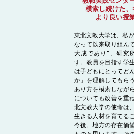
教職実践センタ
模索し続けた、
より良い授
東北文教大学は、私が
なって以来取り組ん
大成であり“、研究
す。教員を目指す学
は子どもにとってど
か」を理解してもら
あり方を模索しなが
についても改善を重
北文教大学の使命は
生きる人材を育てる
今後、地方の存在価