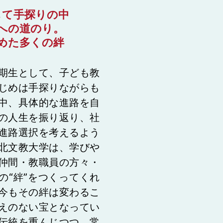
して手探りの中
への道のり。
めた多くの絆
期生として、子ども教
じめは手探りながらも
中、具体的な進路を自
の人生を振り返り、社
進路選択を考えるよう
北文教大学は、学びや
仲間・教職員の方々・
の“絆”をつくってくれ
今もその絆は変わるこ
えのない宝となってい
伝統を重んじつつ、常