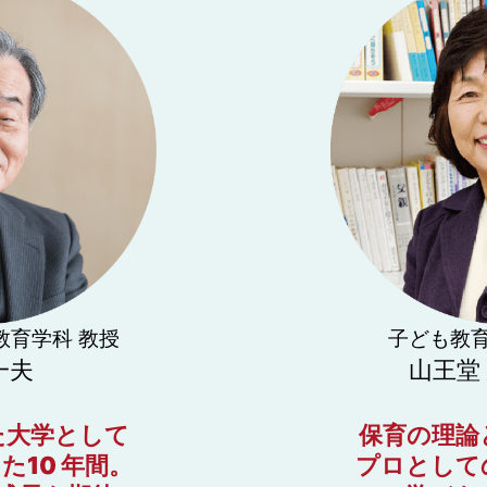
教育学科 教授
子ども教育
一夫
山王堂
た大学として
保育の理論
た10 年間。
プロとして