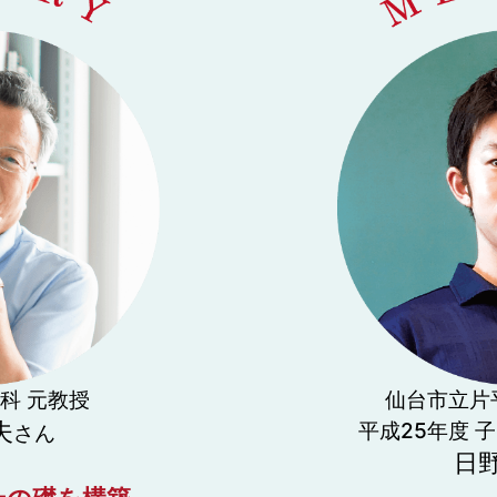
科 元教授
仙台市立片
夫
平成25年度 
さん
日野